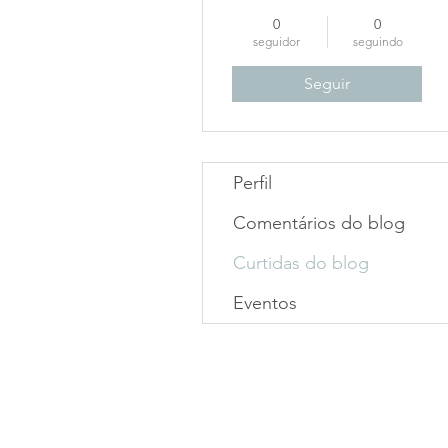
0
0
seguidor
seguindo
Seguir
Perfil
Comentários do blog
Curtidas do blog
Eventos
Mapa do site
Áreas de A