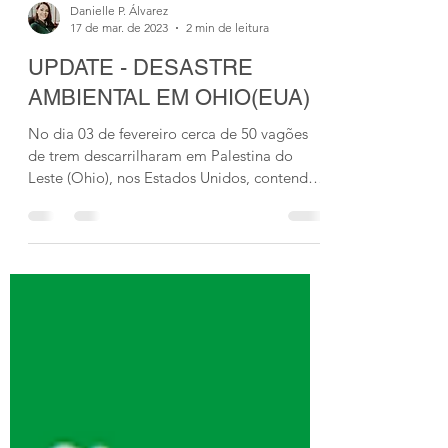
Danielle P. Álvarez
17 de mar. de 2023
2 min de leitura
UPDATE - DESASTRE
AMBIENTAL EM OHIO(EUA)
No dia 03 de fevereiro cerca de 50 vagões
de trem descarrilharam em Palestina do
Leste (Ohio), nos Estados Unidos, contendo
diferentes...