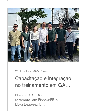
decisivo para investidores,
financiadores e
compradores. Em um
cenário de crescente rigor
regulatório e
conscientização
socioambiental, os passivos
ambientais assumem papel
determinante na
desvalorização patrimonial
e no risco jurídico-
financeiro de empresas e...
26 de set. de 2025
∙
1
min
Capacitação e integração
no treinamento em GAC
realizado em Pinhais
Nos dias 03 e 04 de
setembro, em Pinhais/PR, a
Libra Engenharia
Ambiental teve a satisfação