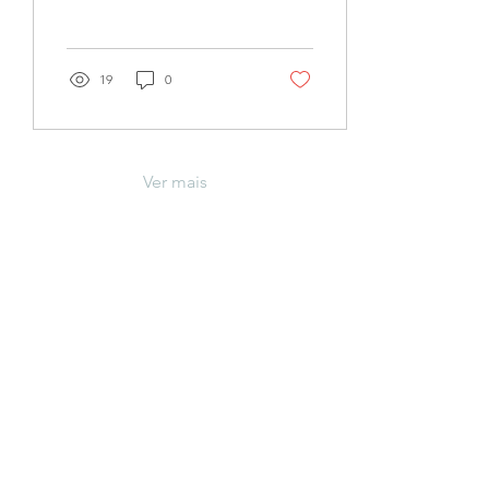
de participar da
organização e realização
de...
19
0
Ver mais
Mapa do site
Home
Sobre nós
Soluções Ambientais
Projetos
Notícias
Áreas de Atuação