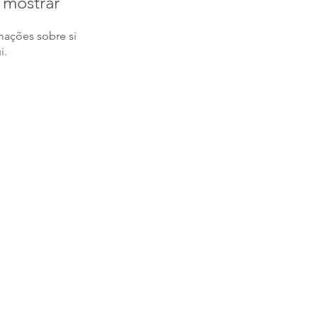
 mostrar
ações sobre si
i.
Nos Acompanhe nas
tal.com.br
Redes Sociais