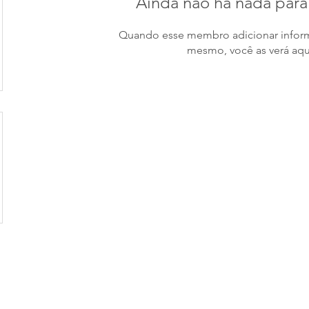
Ainda não há nada para
Quando esse membro adicionar inform
mesmo, você as verá aqu
tuação
Contato
contato@libraambien