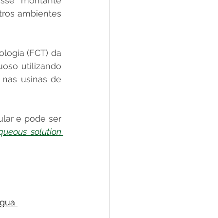
sse montante 
tros ambientes 
ogia (FCT) da 
so utilizando 
nas usinas de 
lar e pode ser 
ueous solution 
gua 