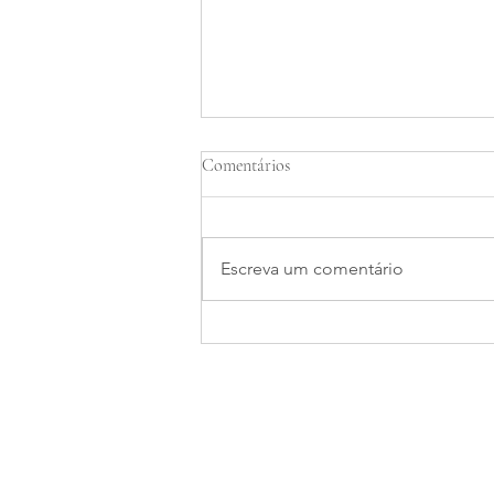
Comentários
Escreva um comentário
Assinaturas e Licenças
Ambientais para Marinas em
Joinville
Mapa do site
Áreas de A
Home
Licenciame