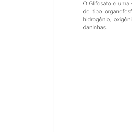
O Glifosato é uma 
do tipo organofos
hidrogênio, oxigêni
daninhas.