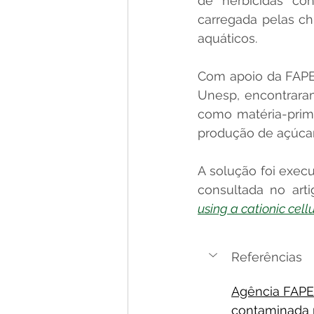
de herbicidas co
carregada pelas ch
aquáticos.
Com apoio da FAPES
Unesp, encontrara
como matéria-prim
produção de açúcar 
A solução foi exec
consultada no arti
using a cationic cell
Referências
Agência FAPE
contaminada p