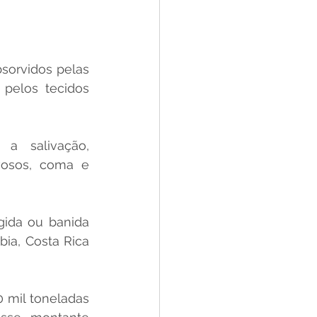
orvidos pelas 
pelos tecidos 
a salivação, 
vosos, coma e 
gida ou banida 
ia, Costa Rica 
 mil toneladas 