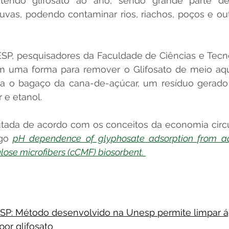
ntendo glifosato ao ano, sendo grande parte de
uvas, podendo contaminar rios, riachos, poços e ou
P, pesquisadores da Faculdade de Ciências e Tecnol
m uma forma para remover o Glifosato de meio aquo
a o bagaço da cana-de-açúcar, um resíduo gerado 
e etanol. 
utada de acordo com os conceitos da economia circu
go
pH dependence of glyphosate adsorption from aq
ulose microfibers (cCMF) biosorbent. 
SP: Método desenvolvido na Unesp permite limpar á
or glifosato