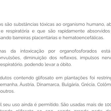
s são substâncias tóxicas ao organismo humano, abs
 e respiratória e que são rapidamente absorvidos 
sando barreiras placentárias e hematoencefálicas. 
as da intoxicação por organofosforados está 
onvulsões, diminuição dos reflexos, impulsos ner
respiratório, podendo levar a óbito. 
dutos contendo glifosato em plantações foi restrin
manha, Áustria, Dinamarca, Bulgária, Grécia, Colômb
outros. 
il seu uso ainda é permitido. São usadas mais de 100