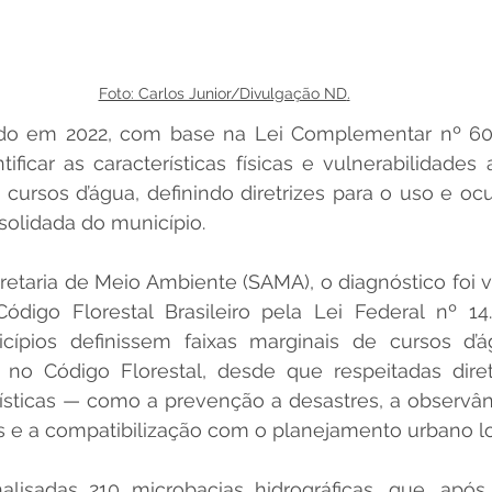
Foto: Carlos Junior/Divulgação ND
.
iado em 2022, com base na Lei Complementar nº 601
ificar as características físicas e vulnerabilidades 
cursos d’água, definindo diretrizes para o uso e oc
solidada do município.
etaria de Meio Ambiente (SAMA), o diagnóstico foi vi
ódigo Florestal Brasileiro pela Lei Federal nº 14.
cípios definissem faixas marginais de cursos d’ág
 no Código Florestal, desde que respeitadas diretr
ísticas — como a prevenção a desastres, a observân
s e a compatibilização com o planejamento urbano lo
alisadas 210 microbacias hidrográficas, que, após