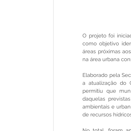
O projeto foi inic
como objetivo ident
áreas próximas aos 
na área urbana con
Elaborado pela Secr
a atualização do C
permitiu que muni
daquelas previstas
ambientais e urban
de recursos hídrico
No total, foram an