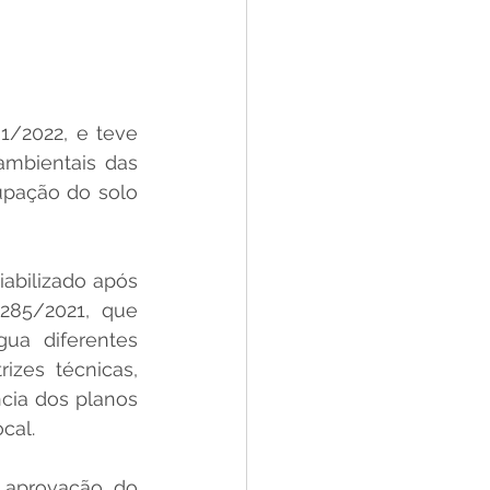
/2022, e teve 
ambientais das 
upação do solo 
abilizado após 
285/2021, que 
ua diferentes 
izes técnicas, 
cia dos planos 
cal.
 aprovação do 