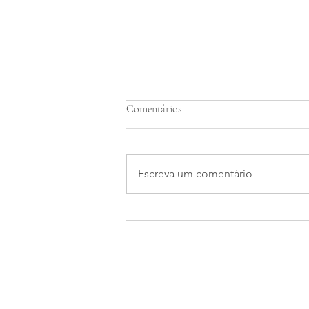
Comentários
Escreva um comentário
Assinaturas e Licenças
Ambientais para Marinas em
Joinville
Mapa do site
Áreas de A