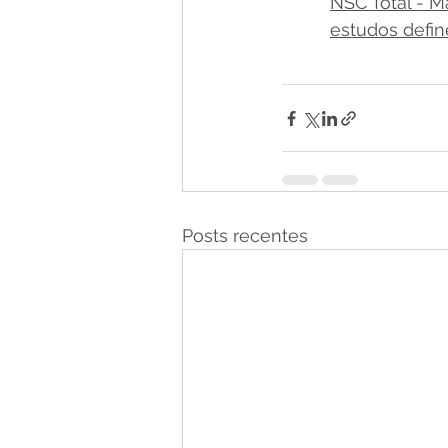
NSC Total - M
estudos defi
Posts recentes