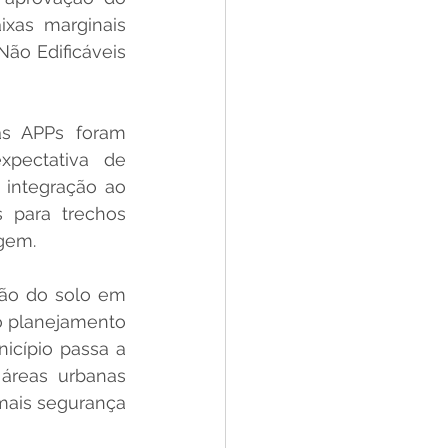
xas marginais 
o Edificáveis 
s APPs foram 
pectativa de 
integração ao 
para trechos 
gem.
ção do solo em 
o planejamento 
icípio passa a 
áreas urbanas 
mais segurança 