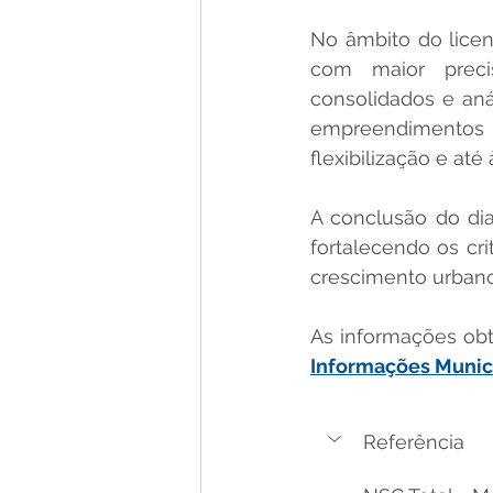
No âmbito do licenc
com maior preci
consolidados e anál
empreendimentos l
flexibilização e at
A conclusão do dia
fortalecendo os cri
crescimento urbano
As informações obt
Informações Munic
Referência