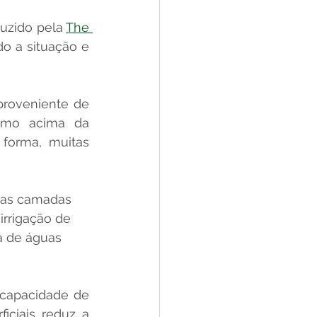
uzido pela 
The 
o a situação e 
roveniente de 
umo acima da 
forma, muitas 
das camadas 
rrigação de 
a de águas 
capacidade de 
ciais reduz a 