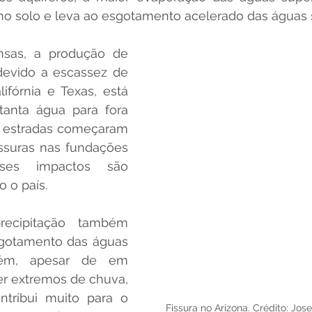
 no solo e leva ao esgotamento acelerado das águas 
sas, a produção de 
evido a escassez de 
ifórnia e Texas, está 
nta água para fora 
 estradas começaram 
fissuras nas fundações 
ses impactos são 
o país.  
ecipitação também 
gotamento das águas 
rém, apesar de em 
er extremos de chuva, 
tribui muito para o 
Fissura no Arizona. Crédito: Jo