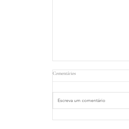
Comentários
Escreva um comentário
Assinaturas e Licenças
Ambientais para Marinas em