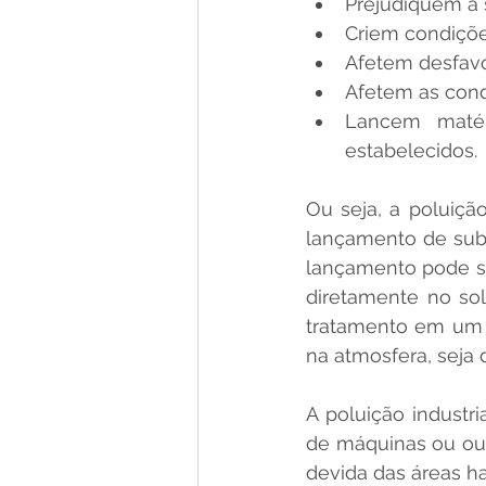
Prejudiquem a 
Criem condiçõe
Afetem desfavo
Afetem as cond
Lancem matér
estabelecidos.
Ou seja, a poluição
lançamento de sub
lançamento pode se
diretamente no so
tratamento em um 
na atmosfera, seja 
A poluição industr
de máquinas ou out
devida das áreas h