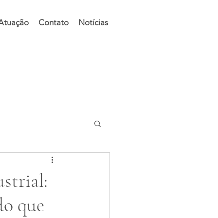
 Atuação
Contato
Notícias
strial:
do que