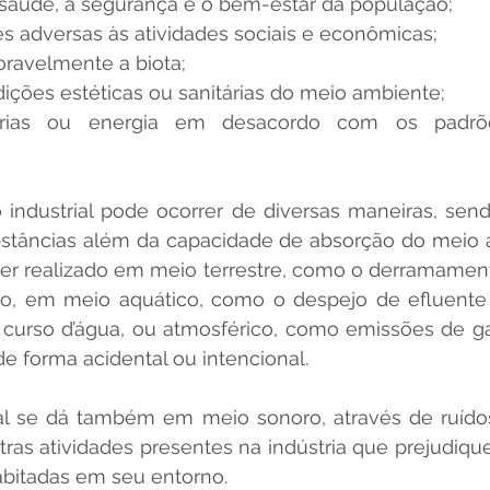
saúde, a segurança e o bem-estar da população;
s adversas às atividades sociais e econômicas;
ravelmente a biota;
ições estéticas ou sanitárias do meio ambiente;
ias ou energia em desacordo com os padrões
 industrial pode ocorrer de diversas maneiras, sendo
stâncias além da capacidade de absorção do meio a
r realizado em meio terrestre, como o derramament
lo, em meio aquático, como o despejo de efluente
curso d’água, ou atmosférico, como emissões de ga
de forma acidental ou intencional.
ial se dá também em meio sonoro, através de ruídos
ras atividades presentes na indústria que prejudiqu
abitadas em seu entorno.