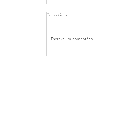
Comentários
Escreva um comentário
Assinaturas e Licenças
Ambientais para Marinas em
Joinville
Mapa do site
Áreas de A
Home
Licenciame
Sobre nós
Gerenciame
Soluções Ambientais
Geologia, H
Projetos
Estudos e P