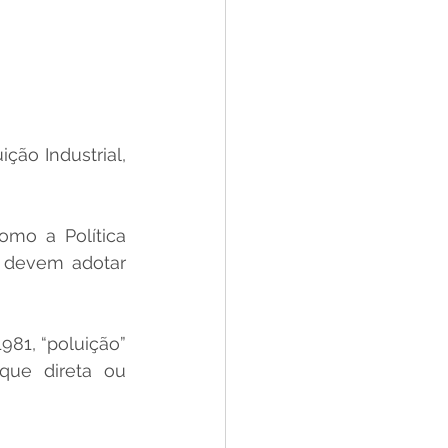
o Industrial, 
mo a Política 
 devem adotar 
81, “poluição” 
que direta ou 